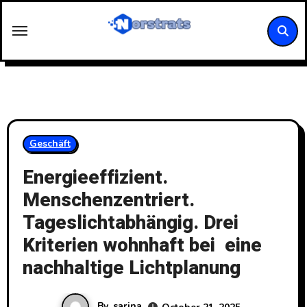
Skip
to
content
Geschäft
Energieeffizient.
Menschenzentriert.
Tageslichtabhängig. Drei
Kriterien wohnhaft bei eine
nachhaltige Lichtplanung
By
sarina