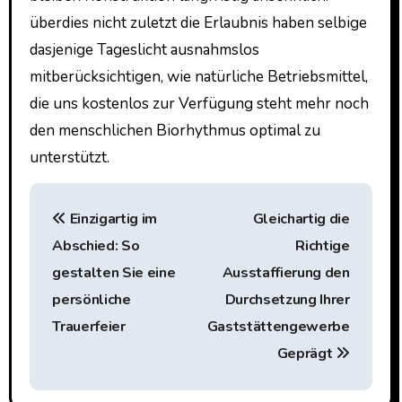
überdies nicht zuletzt die Erlaubnis haben selbige
dasjenige Tageslicht ausnahmslos
mitberücksichtigen, wie natürliche Betriebsmittel,
die uns kostenlos zur Verfügung steht mehr noch
den menschlichen Biorhythmus optimal zu
unterstützt.
P
Einzigartig im
Gleichartig die
o
Abschied: So
Richtige
s
gestalten Sie eine
Ausstaffierung den
t
persönliche
Durchsetzung Ihrer
Trauerfeier
Gaststättengewerbe
n
Geprägt
a