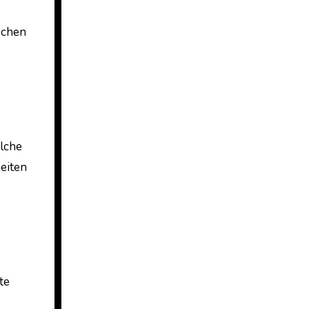
ischen
lche
heiten
te