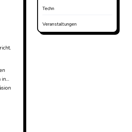
Techn
Veranstaltungen
icht.
ten
 in…
äsion