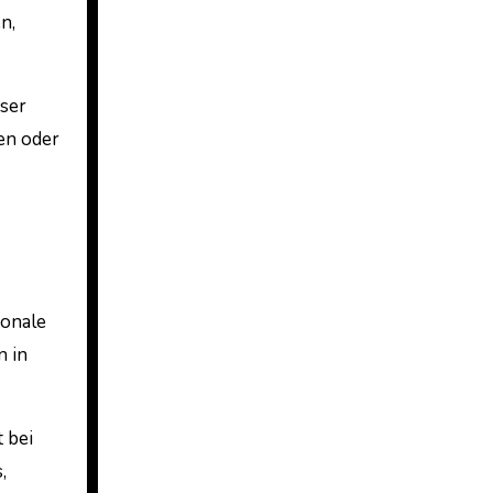
n,
eser
en oder
ionale
n in
t bei
,