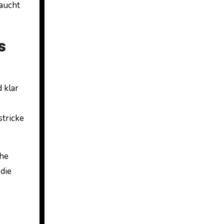
aucht
s
 klar
stricke
che
die