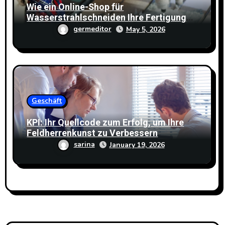
Wie ein Online-Shop für
Wasserstrahlschneiden Ihre Fertigung
effizienter macht
germeditor
May 5, 2026
Geschäft
KPI: Ihr Quellcode zum Erfolg, um Ihre
Feldherrenkunst zu Verbessern
sarina
January 19, 2026