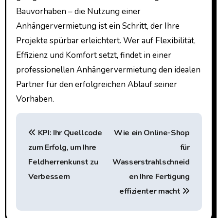
Bauvorhaben – die Nutzung einer
Anhängervermietung ist ein Schritt, der Ihre
Projekte spürbar erleichtert. Wer auf Flexibilität,
Effizienz und Komfort setzt, findet in einer
professionellen Anhängervermietung den idealen
Partner für den erfolgreichen Ablauf seiner
Vorhaben.
P
KPI: Ihr Quellcode
Wie ein Online-Shop
o
zum Erfolg, um Ihre
für
s
Feldherrenkunst zu
Wasserstrahlschneid
t
Verbessern
en Ihre Fertigung
effizienter macht
n