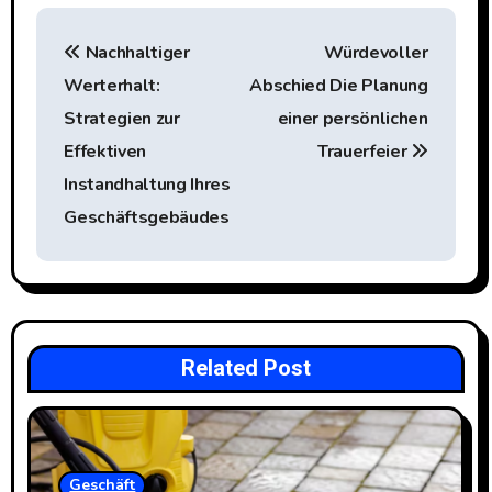
P
Nachhaltiger
Würdevoller
o
Werterhalt:
Abschied Die Planung
s
Strategien zur
einer persönlichen
t
Effektiven
Trauerfeier
Instandhaltung Ihres
n
Geschäftsgebäudes
a
v
i
Related Post
g
a
t
Geschäft