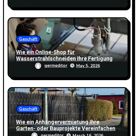
Geschäft
Wie ein Online-Shop für
Wasserstrahlschneiden Ihre Fertigung
effizienter macht
germeditor
May 5, 2026
Geschäft
Wie ein Anhängervermietung Ihre
Garten- oder Bauprojekte Vereinfachen
Kann
germeditor
March 16, 2026